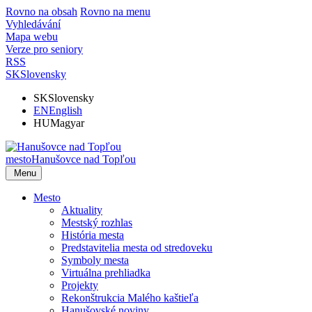
Rovno na obsah
Rovno na menu
Vyhledávání
Mapa webu
Verze pro seniory
RSS
SK
Slovensky
SK
Slovensky
EN
English
HU
Magyar
mesto
Hanušovce nad Topľou
Menu
Mesto
Aktuality
Mestský rozhlas
História mesta
Predstavitelia mesta od stredoveku
Symboly mesta
Virtuálna prehliadka
Projekty
Rekonštrukcia Malého kaštieľa
Hanušovské noviny