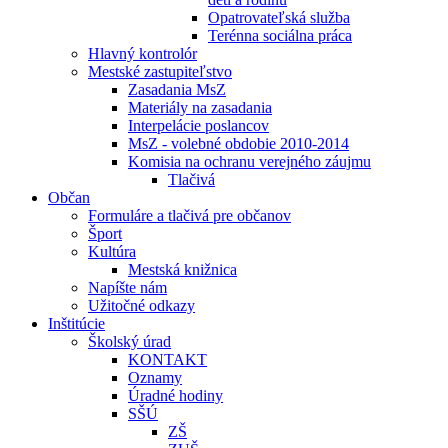
Opatrovateľská služba
Terénna sociálna práca
Hlavný kontrolór
Mestské zastupiteľstvo
Zasadania MsZ
Materiály na zasadania
Interpelácie poslancov
MsZ - volebné obdobie 2010-2014
Komisia na ochranu verejného záujmu
Tlačivá
Občan
Formuláre a tlačivá pre občanov
Šport
Kultúra
Mestská knižnica
Napíšte nám
Užitočné odkazy
Inštitúcie
Školský úrad
KONTAKT
Oznamy
Úradné hodiny
SŠÚ
ZŠ