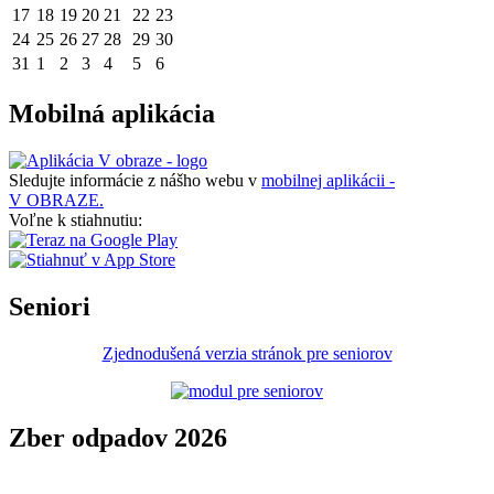
17
18
19
20
21
22
23
24
25
26
27
28
29
30
31
1
2
3
4
5
6
Mobilná aplikácia
Sledujte informácie z nášho webu v
mobilnej aplikácii -
V OBRAZE.
Voľne k stiahnutiu:
Seniori
Zjednodušená verzia stránok pre seniorov
Zber odpadov 2026