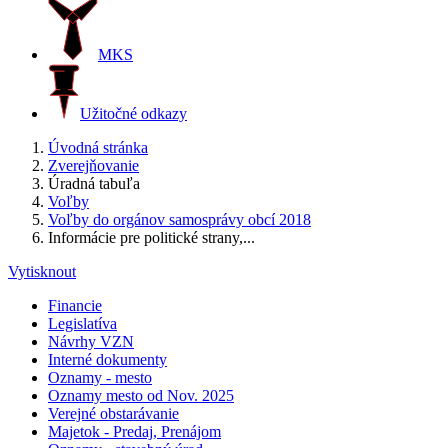
MKS
Užitočné odkazy
Úvodná stránka
Zverejňovanie
Úradná tabuľa
Voľby
Voľby do orgánov samosprávy obcí 2018
Informácie pre politické strany,...
Vytisknout
Financie
Legislatíva
Návrhy VZN
Interné dokumenty
Oznamy - mesto
Oznamy mesto od Nov. 2025
Verejné obstarávanie
Majetok - Predaj, Prenájom