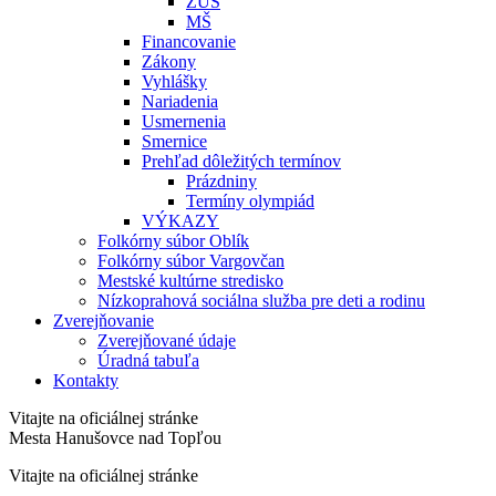
ZUŠ
MŠ
Financovanie
Zákony
Vyhlášky
Nariadenia
Usmernenia
Smernice
Prehľad dôležitých termínov
Prázdniny
Termíny olympiád
VÝKAZY
Folkórny súbor Oblík
Folkórny súbor Vargovčan
Mestské kultúrne stredisko
Nízkoprahová sociálna služba pre deti a rodinu
Zverejňovanie
Zverejňované údaje
Úradná tabuľa
Kontakty
Vitajte na oficiálnej stránke
Mesta Hanušovce nad Topľou
Vitajte na oficiálnej stránke