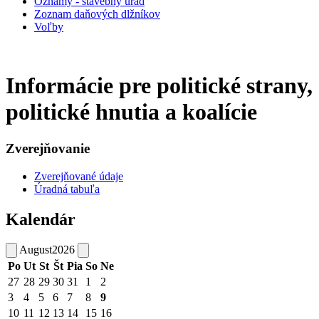
Oznamy - stavebný úrad
Zoznam daňových dlžníkov
Voľby
Informácie pre politické strany,
politické hnutia a koalície
Zverejňovanie
Zverejňované údaje
Úradná tabuľa
Kalendár
August
2026
Po
Ut
St
Št
Pia
So
Ne
27
28
29
30
31
1
2
3
4
5
6
7
8
9
10
11
12
13
14
15
16