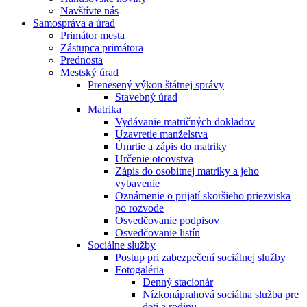
Navštívte nás
Samospráva a úrad
Primátor mesta
Zástupca primátora
Prednosta
Mestský úrad
Prenesený výkon štátnej správy
Stavebný úrad
Matrika
Vydávanie matričných dokladov
Uzavretie manželstva
Úmrtie a zápis do matriky
Určenie otcovstva
Zápis do osobitnej matriky a jeho
vybavenie
Oznámenie o prijatí skoršieho priezviska
po rozvode
Osvedčovanie podpisov
Osvedčovanie listín
Sociálne služby
Postup pri zabezpečení sociálnej služby
Fotogaléria
Denný stacionár
Nízkonáprahová sociálna služba pre
deti a rodinu