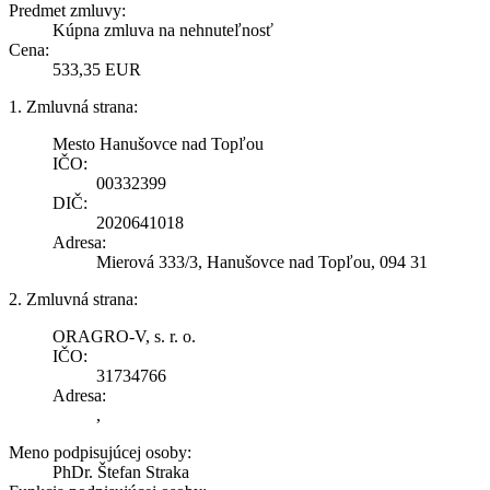
Predmet zmluvy:
Kúpna zmluva na nehnuteľnosť
Cena:
533,35 EUR
1. Zmluvná strana:
Mesto Hanušovce nad Topľou
IČO:
00332399
DIČ:
2020641018
Adresa:
Mierová 333/3, Hanušovce nad Topľou, 094 31
2. Zmluvná strana:
ORAGRO-V, s. r. o.
IČO:
31734766
Adresa:
,
Meno podpisujúcej osoby:
PhDr. Štefan Straka