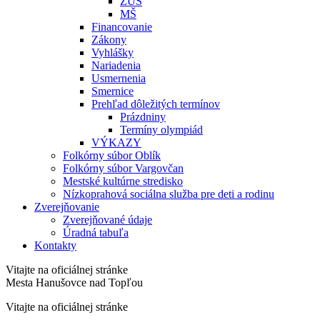
ZUŠ
MŠ
Financovanie
Zákony
Vyhlášky
Nariadenia
Usmernenia
Smernice
Prehľad dôležitých termínov
Prázdniny
Termíny olympiád
VÝKAZY
Folkórny súbor Oblík
Folkórny súbor Vargovčan
Mestské kultúrne stredisko
Nízkoprahová sociálna služba pre deti a rodinu
Zverejňovanie
Zverejňované údaje
Úradná tabuľa
Kontakty
Vitajte na oficiálnej stránke
Mesta Hanušovce nad Topľou
Vitajte na oficiálnej stránke