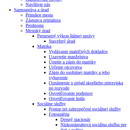
Navštívte nás
Samospráva a úrad
Primátor mesta
Zástupca primátora
Prednosta
Mestský úrad
Prenesený výkon štátnej správy
Stavebný úrad
Matrika
Vydávanie matričných dokladov
Uzavretie manželstva
Úmrtie a zápis do matriky
Určenie otcovstva
Zápis do osobitnej matriky a jeho
vybavenie
Oznámenie o prijatí skoršieho priezviska
po rozvode
Osvedčovanie podpisov
Osvedčovanie listín
Sociálne služby
Postup pri zabezpečení sociálnej služby
Fotogaléria
Denný stacionár
Nízkonáprahová sociálna služba pre
deti a rodinu