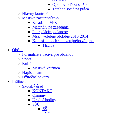
Opatrovateľská služba
Terénna sociálna práca
Hlavný kontrolór
Mestské zastupiteľstvo
Zasadania MsZ
Materiály na zasadania
Interpelácie poslancov
MsZ - volebné obdobie 2010-2014
Komisia na ochranu verejného záujmu
Tlačivá
Občan
Formuláre a tlačivá pre občanov
Šport
Kultúra
Mestská knižnica
Napíšte nám
Užitočné odkazy
Inštitúcie
Školský úrad
KONTAKT
Oznamy
Úradné hodiny
SŠÚ
ZŠ