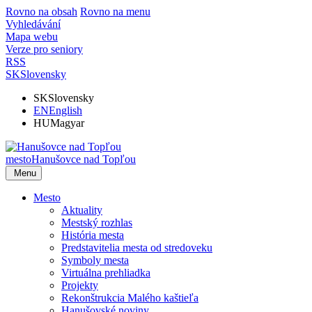
Rovno na obsah
Rovno na menu
Vyhledávání
Mapa webu
Verze pro seniory
RSS
SK
Slovensky
SK
Slovensky
EN
English
HU
Magyar
mesto
Hanušovce nad Topľou
Menu
Mesto
Aktuality
Mestský rozhlas
História mesta
Predstavitelia mesta od stredoveku
Symboly mesta
Virtuálna prehliadka
Projekty
Rekonštrukcia Malého kaštieľa
Hanušovské noviny