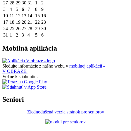
27
28
29
30
31
1
2
3
4
5
6
7
8
9
10
11
12
13
14
15
16
17
18
19
20
21
22
23
24
25
26
27
28
29
30
31
1
2
3
4
5
6
Mobilná aplikácia
Sledujte informácie z nášho webu v
mobilnej aplikácii -
V OBRAZE.
Voľne k stiahnutiu:
Seniori
Zjednodušená verzia stránok pre seniorov