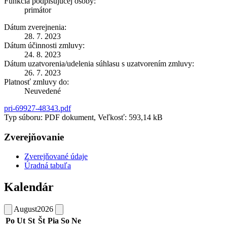
Funkcia podpisujúcej osoby:
primátor
Dátum zverejnenia:
28. 7. 2023
Dátum účinnosti zmluvy:
24. 8. 2023
Dátum uzatvorenia/udelenia súhlasu s uzatvorením zmluvy:
26. 7. 2023
Platnosť zmluvy do:
Neuvedené
pri-69927-48343.pdf
Typ súboru: PDF dokument, Veľkosť: 593,14 kB
Zverejňovanie
Zverejňované údaje
Úradná tabuľa
Kalendár
August
2026
Po
Ut
St
Št
Pia
So
Ne