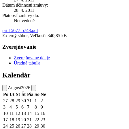
Dátum účinnosti zmluvy:
28. 4. 2011
Platnosť zmluvy do:
Neuvedené
pri-15677-5748.pdf
Externý súbor, Veľkosť: 340,85 kB
Zverejňovanie
Zverejňované údaje
Úradná tabuľa
Kalendár
August
2026
Po
Ut
St
Št
Pia
So
Ne
27
28
29
30
31
1
2
3
4
5
6
7
8
9
10
11
12
13
14
15
16
17
18
19
20
21
22
23
24
25
26
27
28
29
30