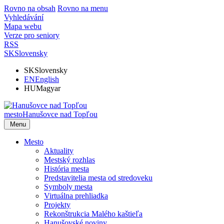
Rovno na obsah
Rovno na menu
Vyhledávání
Mapa webu
Verze pro seniory
RSS
SK
Slovensky
SK
Slovensky
EN
English
HU
Magyar
mesto
Hanušovce nad Topľou
Menu
Mesto
Aktuality
Mestský rozhlas
História mesta
Predstavitelia mesta od stredoveku
Symboly mesta
Virtuálna prehliadka
Projekty
Rekonštrukcia Malého kaštieľa
Hanušovské noviny