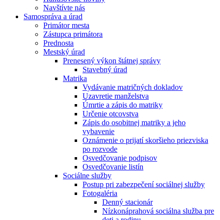
Navštívte nás
Samospráva a úrad
Primátor mesta
Zástupca primátora
Prednosta
Mestský úrad
Prenesený výkon štátnej správy
Stavebný úrad
Matrika
Vydávanie matričných dokladov
Uzavretie manželstva
Úmrtie a zápis do matriky
Určenie otcovstva
Zápis do osobitnej matriky a jeho
vybavenie
Oznámenie o prijatí skoršieho priezviska
po rozvode
Osvedčovanie podpisov
Osvedčovanie listín
Sociálne služby
Postup pri zabezpečení sociálnej služby
Fotogaléria
Denný stacionár
Nízkonáprahová sociálna služba pre
deti a rodinu