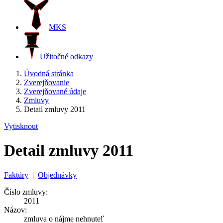
MKS
Užitočné odkazy
Úvodná stránka
Zverejňovanie
Zverejňované údaje
Zmluvy
Detail zmluvy 2011
Vytisknout
Detail zmluvy 2011
Faktúry
|
Objednávky
Číslo zmluvy:
2011
Názov:
zmluva o nájme nehnuteľ