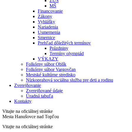
ZUŠ
MŠ
Financovanie
Zákony
Vyhlášky
Nariadenia
Usmernenia
Smernice
Prehľad dôležitých termínov
Prázdniny
Termíny olympiád
VÝKAZY
Folkórny súbor Oblík
Folkórny súbor Vargovčan
Mestské kultúrne stredisko
Nízkoprahová sociálna služba pre deti a rodinu
Zverejňovanie
Zverejňované údaje
Úradná tabuľa
Kontakty
Vitajte na oficiálnej stránke
Mesta Hanušovce nad Topľou
Vitajte na oficiálnej stránke