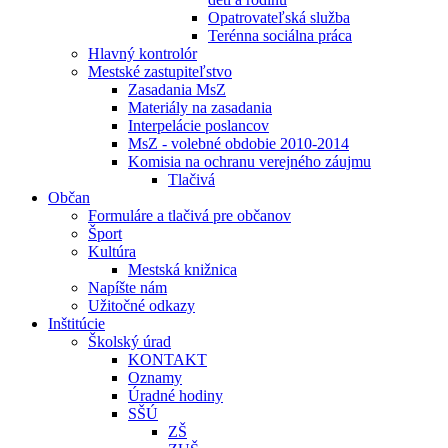
Opatrovateľská služba
Terénna sociálna práca
Hlavný kontrolór
Mestské zastupiteľstvo
Zasadania MsZ
Materiály na zasadania
Interpelácie poslancov
MsZ - volebné obdobie 2010-2014
Komisia na ochranu verejného záujmu
Tlačivá
Občan
Formuláre a tlačivá pre občanov
Šport
Kultúra
Mestská knižnica
Napíšte nám
Užitočné odkazy
Inštitúcie
Školský úrad
KONTAKT
Oznamy
Úradné hodiny
SŠÚ
ZŠ