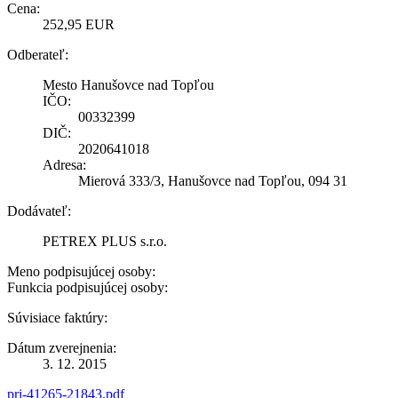
Cena:
252,95 EUR
Odberateľ:
Mesto Hanušovce nad Topľou
IČO:
00332399
DIČ:
2020641018
Adresa:
Mierová 333/3, Hanušovce nad Topľou, 094 31
Dodávateľ:
PETREX PLUS s.r.o.
Meno podpisujúcej osoby:
Funkcia podpisujúcej osoby:
Súvisiace faktúry:
Dátum zverejnenia:
3. 12. 2015
pri-41265-21843.pdf