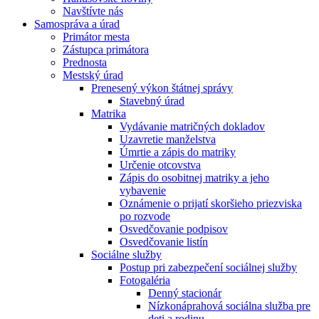
Navštívte nás
Samospráva a úrad
Primátor mesta
Zástupca primátora
Prednosta
Mestský úrad
Prenesený výkon štátnej správy
Stavebný úrad
Matrika
Vydávanie matričných dokladov
Uzavretie manželstva
Úmrtie a zápis do matriky
Určenie otcovstva
Zápis do osobitnej matriky a jeho
vybavenie
Oznámenie o prijatí skoršieho priezviska
po rozvode
Osvedčovanie podpisov
Osvedčovanie listín
Sociálne služby
Postup pri zabezpečení sociálnej služby
Fotogaléria
Denný stacionár
Nízkonáprahová sociálna služba pre
deti a rodinu