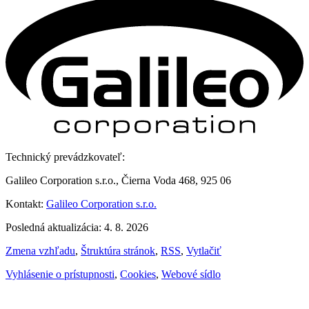
Technický prevádzkovateľ:
Galileo Corporation s.r.o., Čierna Voda 468, 925 06
Kontakt:
Galileo Corporation s.r.o.
Posledná aktualizácia: 4. 8. 2026
Zmena vzhľadu
,
Štruktúra stránok
,
RSS
,
Vytlačiť
Vyhlásenie o prístupnosti
,
Cookies
,
Webové sídlo