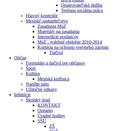
Opatrovateľská služba
Terénna sociálna práca
Hlavný kontrolór
Mestské zastupiteľstvo
Zasadania MsZ
Materiály na zasadania
Interpelácie poslancov
MsZ - volebné obdobie 2010-2014
Komisia na ochranu verejného záujmu
Tlačivá
Občan
Formuláre a tlačivá pre občanov
Šport
Kultúra
Mestská knižnica
Napíšte nám
Užitočné odkazy
Inštitúcie
Školský úrad
KONTAKT
Oznamy
Úradné hodiny
SŠÚ
ZŠ