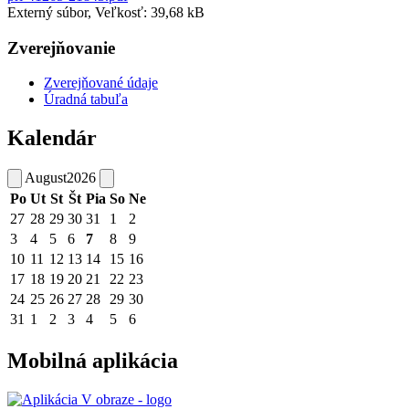
Externý súbor, Veľkosť: 39,68 kB
Zverejňovanie
Zverejňované údaje
Úradná tabuľa
Kalendár
August
2026
Po
Ut
St
Št
Pia
So
Ne
27
28
29
30
31
1
2
3
4
5
6
7
8
9
10
11
12
13
14
15
16
17
18
19
20
21
22
23
24
25
26
27
28
29
30
31
1
2
3
4
5
6
Mobilná aplikácia