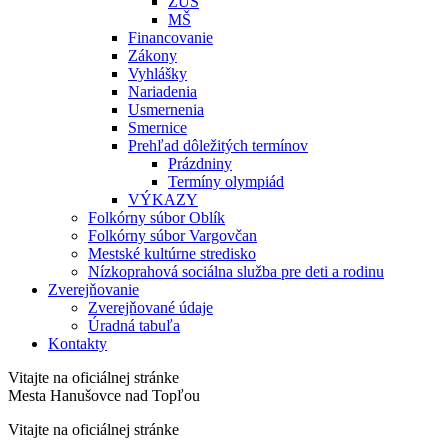
ZUŠ
MŠ
Financovanie
Zákony
Vyhlášky
Nariadenia
Usmernenia
Smernice
Prehľad dôležitých termínov
Prázdniny
Termíny olympiád
VÝKAZY
Folkórny súbor Oblík
Folkórny súbor Vargovčan
Mestské kultúrne stredisko
Nízkoprahová sociálna služba pre deti a rodinu
Zverejňovanie
Zverejňované údaje
Úradná tabuľa
Kontakty
Vitajte na oficiálnej stránke
Mesta Hanušovce nad Topľou
Vitajte na oficiálnej stránke