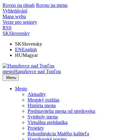
Rovno na obsah
Rovno na menu
Vyhledávání
Mapa webu
Verze pro seniory
RSS
SK
Slovensky
SK
Slovensky
EN
English
HU
Magyar
mesto
Hanušovce nad Topľou
Menu
Mesto
Aktuality
Mestský rozhlas
História mesta
Predstavitelia mesta od stredoveku
Symboly mesta
Virtuálna prehliadka
Projekty
Rekonštrukcia Malého kaštieľa
Hanušovské noviny