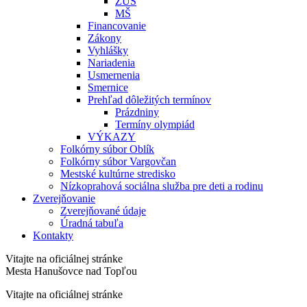
ZUŠ
MŠ
Financovanie
Zákony
Vyhlášky
Nariadenia
Usmernenia
Smernice
Prehľad dôležitých termínov
Prázdniny
Termíny olympiád
VÝKAZY
Folkórny súbor Oblík
Folkórny súbor Vargovčan
Mestské kultúrne stredisko
Nízkoprahová sociálna služba pre deti a rodinu
Zverejňovanie
Zverejňované údaje
Úradná tabuľa
Kontakty
Vitajte na oficiálnej stránke
Mesta Hanušovce nad Topľou
Vitajte na oficiálnej stránke