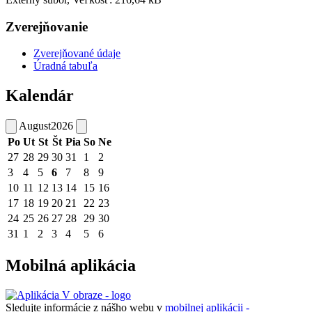
Zverejňovanie
Zverejňované údaje
Úradná tabuľa
Kalendár
August
2026
Po
Ut
St
Št
Pia
So
Ne
27
28
29
30
31
1
2
3
4
5
6
7
8
9
10
11
12
13
14
15
16
17
18
19
20
21
22
23
24
25
26
27
28
29
30
31
1
2
3
4
5
6
Mobilná aplikácia
Sledujte informácie z nášho webu v
mobilnej aplikácii -