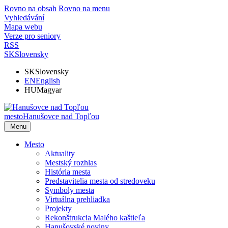
Rovno na obsah
Rovno na menu
Vyhledávání
Mapa webu
Verze pro seniory
RSS
SK
Slovensky
SK
Slovensky
EN
English
HU
Magyar
mesto
Hanušovce nad Topľou
Menu
Mesto
Aktuality
Mestský rozhlas
História mesta
Predstavitelia mesta od stredoveku
Symboly mesta
Virtuálna prehliadka
Projekty
Rekonštrukcia Malého kaštieľa
Hanušovské noviny