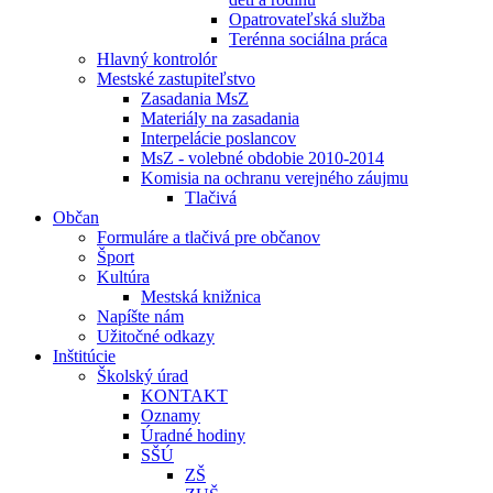
Opatrovateľská služba
Terénna sociálna práca
Hlavný kontrolór
Mestské zastupiteľstvo
Zasadania MsZ
Materiály na zasadania
Interpelácie poslancov
MsZ - volebné obdobie 2010-2014
Komisia na ochranu verejného záujmu
Tlačivá
Občan
Formuláre a tlačivá pre občanov
Šport
Kultúra
Mestská knižnica
Napíšte nám
Užitočné odkazy
Inštitúcie
Školský úrad
KONTAKT
Oznamy
Úradné hodiny
SŠÚ
ZŠ