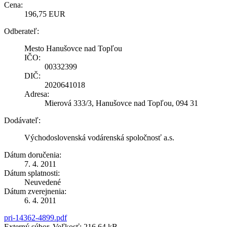
Cena:
196,75 EUR
Odberateľ:
Mesto Hanušovce nad Topľou
IČO:
00332399
DIČ:
2020641018
Adresa:
Mierová 333/3, Hanušovce nad Topľou, 094 31
Dodávateľ:
Východoslovenská vodárenská spoločnosť a.s.
Dátum doručenia:
7. 4. 2011
Dátum splatnosti:
Neuvedené
Dátum zverejnenia:
6. 4. 2011
pri-14362-4899.pdf
Externý súbor, Veľkosť: 216,64 kB