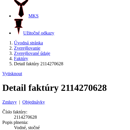
MKS
Užitočné odkazy
Úvodná stránka
Zverejňovanie
Zverejňované údaje
Faktúry
Detail faktúry 2114270628
Vytisknout
Detail faktúry 2114270628
Zmluvy
|
Objednávky
Číslo faktúry:
2114270628
Popis plnenia:
Vodné, stočné