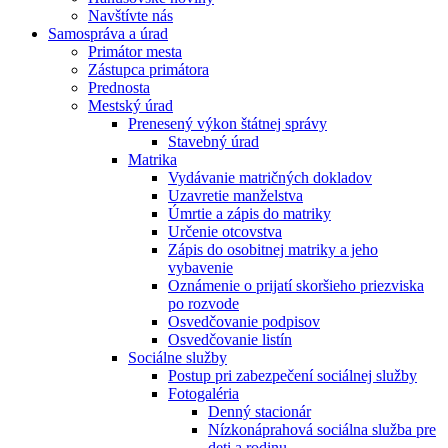
Navštívte nás
Samospráva a úrad
Primátor mesta
Zástupca primátora
Prednosta
Mestský úrad
Prenesený výkon štátnej správy
Stavebný úrad
Matrika
Vydávanie matričných dokladov
Uzavretie manželstva
Úmrtie a zápis do matriky
Určenie otcovstva
Zápis do osobitnej matriky a jeho
vybavenie
Oznámenie o prijatí skoršieho priezviska
po rozvode
Osvedčovanie podpisov
Osvedčovanie listín
Sociálne služby
Postup pri zabezpečení sociálnej služby
Fotogaléria
Denný stacionár
Nízkonáprahová sociálna služba pre
deti a rodinu