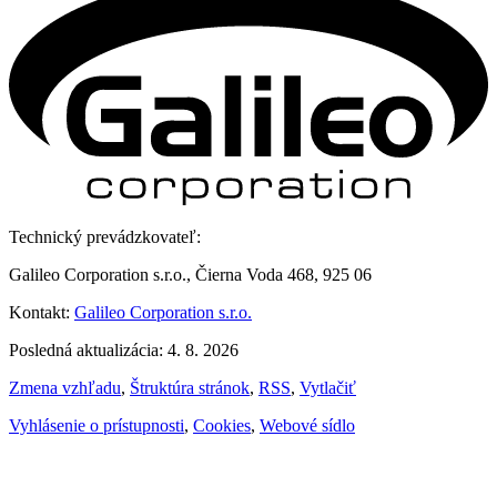
Technický prevádzkovateľ:
Galileo Corporation s.r.o., Čierna Voda 468, 925 06
Kontakt:
Galileo Corporation s.r.o.
Posledná aktualizácia: 4. 8. 2026
Zmena vzhľadu
,
Štruktúra stránok
,
RSS
,
Vytlačiť
Vyhlásenie o prístupnosti
,
Cookies
,
Webové sídlo