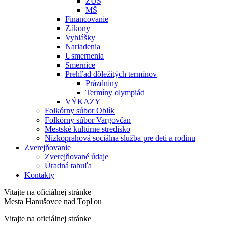
ZUŠ
MŠ
Financovanie
Zákony
Vyhlášky
Nariadenia
Usmernenia
Smernice
Prehľad dôležitých termínov
Prázdniny
Termíny olympiád
VÝKAZY
Folkórny súbor Oblík
Folkórny súbor Vargovčan
Mestské kultúrne stredisko
Nízkoprahová sociálna služba pre deti a rodinu
Zverejňovanie
Zverejňované údaje
Úradná tabuľa
Kontakty
Vitajte na oficiálnej stránke
Mesta Hanušovce nad Topľou
Vitajte na oficiálnej stránke