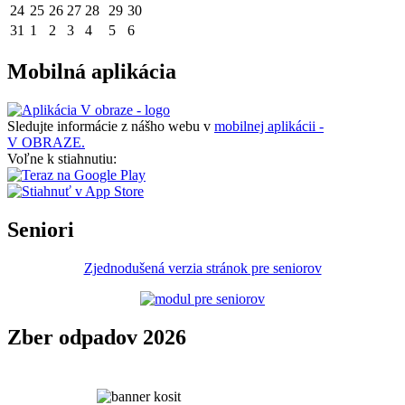
24
25
26
27
28
29
30
31
1
2
3
4
5
6
Mobilná aplikácia
Sledujte informácie z nášho webu v
mobilnej aplikácii -
V OBRAZE.
Voľne k stiahnutiu:
Seniori
Zjednodušená verzia stránok pre seniorov
Zber odpadov 2026