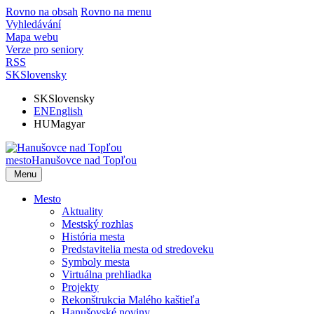
Rovno na obsah
Rovno na menu
Vyhledávání
Mapa webu
Verze pro seniory
RSS
SK
Slovensky
SK
Slovensky
EN
English
HU
Magyar
mesto
Hanušovce nad Topľou
Menu
Mesto
Aktuality
Mestský rozhlas
História mesta
Predstavitelia mesta od stredoveku
Symboly mesta
Virtuálna prehliadka
Projekty
Rekonštrukcia Malého kaštieľa
Hanušovské noviny