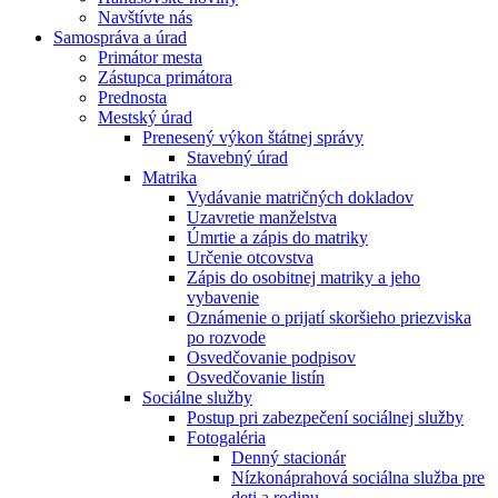
Navštívte nás
Samospráva a úrad
Primátor mesta
Zástupca primátora
Prednosta
Mestský úrad
Prenesený výkon štátnej správy
Stavebný úrad
Matrika
Vydávanie matričných dokladov
Uzavretie manželstva
Úmrtie a zápis do matriky
Určenie otcovstva
Zápis do osobitnej matriky a jeho
vybavenie
Oznámenie o prijatí skoršieho priezviska
po rozvode
Osvedčovanie podpisov
Osvedčovanie listín
Sociálne služby
Postup pri zabezpečení sociálnej služby
Fotogaléria
Denný stacionár
Nízkonáprahová sociálna služba pre
deti a rodinu