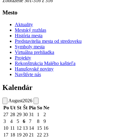
Zobrazené
301
-
316
z 316
Mesto
Aktuality
Mestský rozhlas
História mesta
Predstavitelia mesta od stredoveku
Symboly mesta
Virtuálna prehliadka
Projekty
Rekonštrukcia Malého kaštieľa
Hanušovské noviny
Navštívte nás
Kalendár
August
2026
Po
Ut
St
Št
Pia
So
Ne
27
28
29
30
31
1
2
3
4
5
6
7
8
9
10
11
12
13
14
15
16
17
18
19
20
21
22
23