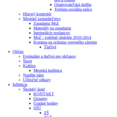
Opatrovateľská služba
Terénna sociálna práca
Hlavný kontrolór
Mestské zastupiteľstvo
Zasadania MsZ
Materiály na zasadania
Interpelácie poslancov
MsZ - volebné obdobie 2010-2014
Komisia na ochranu verejného záujmu
Tlačivá
Občan
Formuláre a tlačivá pre občanov
Šport
Kultúra
Mestská knižnica
Napíšte nám
Užitočné odkazy
Inštitúcie
Školský úrad
KONTAKT
Oznamy
Úradné hodiny
SŠÚ
ZŠ