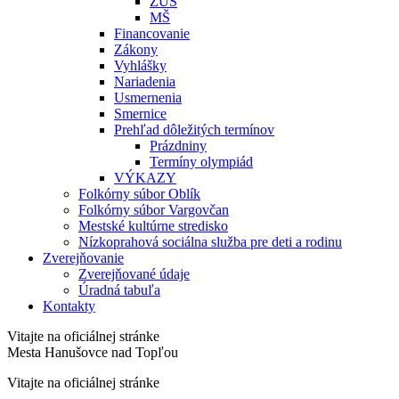
ZUŠ
MŠ
Financovanie
Zákony
Vyhlášky
Nariadenia
Usmernenia
Smernice
Prehľad dôležitých termínov
Prázdniny
Termíny olympiád
VÝKAZY
Folkórny súbor Oblík
Folkórny súbor Vargovčan
Mestské kultúrne stredisko
Nízkoprahová sociálna služba pre deti a rodinu
Zverejňovanie
Zverejňované údaje
Úradná tabuľa
Kontakty
Vitajte na oficiálnej stránke
Mesta Hanušovce nad Topľou
Vitajte na oficiálnej stránke