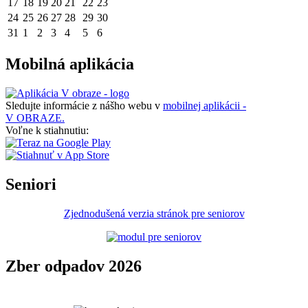
17
18
19
20
21
22
23
24
25
26
27
28
29
30
31
1
2
3
4
5
6
Mobilná aplikácia
Sledujte informácie z nášho webu v
mobilnej aplikácii -
V OBRAZE.
Voľne k stiahnutiu:
Seniori
Zjednodušená verzia stránok pre seniorov
Zber odpadov 2026