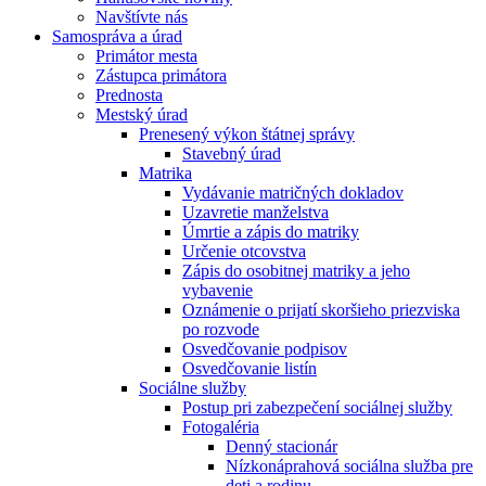
Navštívte nás
Samospráva a úrad
Primátor mesta
Zástupca primátora
Prednosta
Mestský úrad
Prenesený výkon štátnej správy
Stavebný úrad
Matrika
Vydávanie matričných dokladov
Uzavretie manželstva
Úmrtie a zápis do matriky
Určenie otcovstva
Zápis do osobitnej matriky a jeho
vybavenie
Oznámenie o prijatí skoršieho priezviska
po rozvode
Osvedčovanie podpisov
Osvedčovanie listín
Sociálne služby
Postup pri zabezpečení sociálnej služby
Fotogaléria
Denný stacionár
Nízkonáprahová sociálna služba pre
deti a rodinu