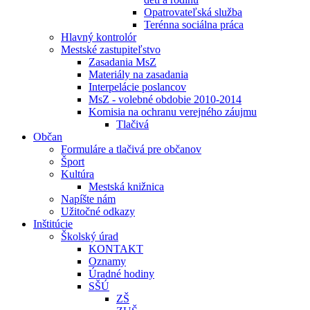
Opatrovateľská služba
Terénna sociálna práca
Hlavný kontrolór
Mestské zastupiteľstvo
Zasadania MsZ
Materiály na zasadania
Interpelácie poslancov
MsZ - volebné obdobie 2010-2014
Komisia na ochranu verejného záujmu
Tlačivá
Občan
Formuláre a tlačivá pre občanov
Šport
Kultúra
Mestská knižnica
Napíšte nám
Užitočné odkazy
Inštitúcie
Školský úrad
KONTAKT
Oznamy
Úradné hodiny
SŠÚ
ZŠ