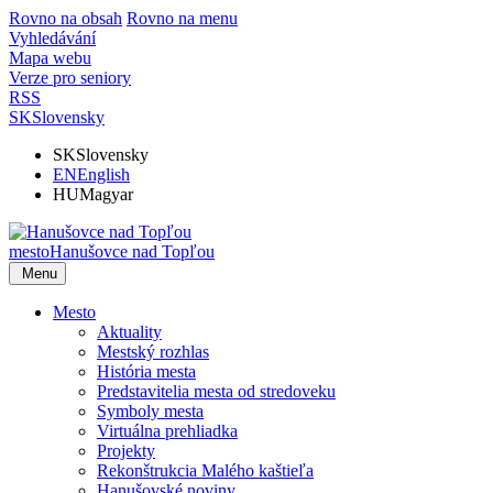
Rovno na obsah
Rovno na menu
Vyhledávání
Mapa webu
Verze pro seniory
RSS
SK
Slovensky
SK
Slovensky
EN
English
HU
Magyar
mesto
Hanušovce nad Topľou
Menu
Mesto
Aktuality
Mestský rozhlas
História mesta
Predstavitelia mesta od stredoveku
Symboly mesta
Virtuálna prehliadka
Projekty
Rekonštrukcia Malého kaštieľa
Hanušovské noviny