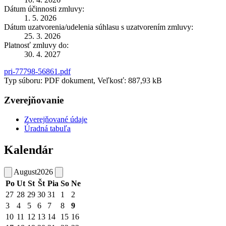
Dátum účinnosti zmluvy:
1. 5. 2026
Dátum uzatvorenia/udelenia súhlasu s uzatvorením zmluvy:
25. 3. 2026
Platnosť zmluvy do:
30. 4. 2027
pri-77798-56861.pdf
Typ súboru: PDF dokument, Veľkosť: 887,93 kB
Zverejňovanie
Zverejňované údaje
Úradná tabuľa
Kalendár
August
2026
Po
Ut
St
Št
Pia
So
Ne
27
28
29
30
31
1
2
3
4
5
6
7
8
9
10
11
12
13
14
15
16