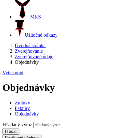
MKS
Užitočné odkazy
Úvodná stránka
Zverejňovanie
Zverejňované údaje
Objednávky
Vytisknout
Objednávky
Zmluvy
Faktúry
Objednávky
Hľadaný výraz
Hľadať
Rozšírené hľadanie