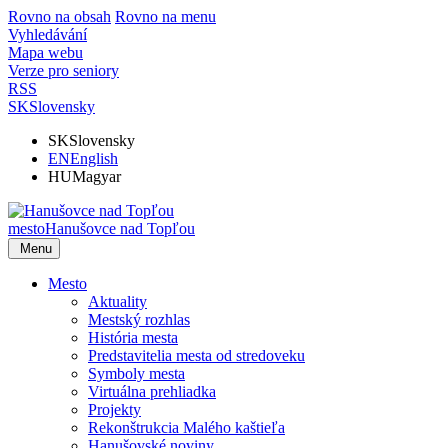
Rovno na obsah
Rovno na menu
Vyhledávání
Mapa webu
Verze pro seniory
RSS
SK
Slovensky
SK
Slovensky
EN
English
HU
Magyar
mesto
Hanušovce nad Topľou
Menu
Mesto
Aktuality
Mestský rozhlas
História mesta
Predstavitelia mesta od stredoveku
Symboly mesta
Virtuálna prehliadka
Projekty
Rekonštrukcia Malého kaštieľa
Hanušovské noviny