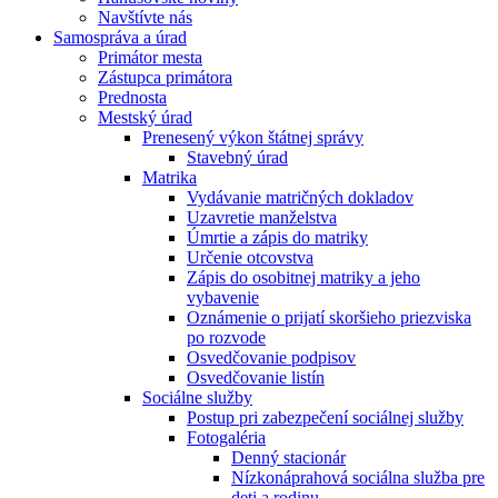
Navštívte nás
Samospráva a úrad
Primátor mesta
Zástupca primátora
Prednosta
Mestský úrad
Prenesený výkon štátnej správy
Stavebný úrad
Matrika
Vydávanie matričných dokladov
Uzavretie manželstva
Úmrtie a zápis do matriky
Určenie otcovstva
Zápis do osobitnej matriky a jeho
vybavenie
Oznámenie o prijatí skoršieho priezviska
po rozvode
Osvedčovanie podpisov
Osvedčovanie listín
Sociálne služby
Postup pri zabezpečení sociálnej služby
Fotogaléria
Denný stacionár
Nízkonáprahová sociálna služba pre
deti a rodinu