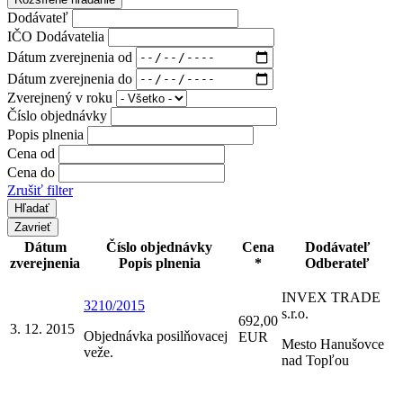
Dodávateľ
IČO Dodávatelia
Dátum zverejnenia od
Dátum zverejnenia do
Zverejnený v roku
Číslo objednávky
Popis plnenia
Cena od
Cena do
Zrušiť filter
Zavrieť
Dátum
Číslo objednávky
Cena
Dodávateľ
zverejnenia
Popis plnenia
*
Odberateľ
INVEX TRADE
3210/2015
s.r.o.
692,00
3. 12. 2015
Objednávka posilňovacej
EUR
Mesto Hanušovce
veže.
nad Topľou