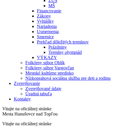
ZUŠ
MŠ
Financovanie
Zákony
Vyhlášky
Nariadenia
Usmernenia
Smernice
Prehľad dôležitých termínov
Prázdniny
Termíny olympiád
VÝKAZY
Folkórny súbor Oblík
Folkórny súbor Vargovčan
Mestské kultúrne stredisko
Nízkoprahová sociálna služba pre deti a rodinu
Zverejňovanie
Zverejňované údaje
Úradná tabuľa
Kontakty
Vitajte na oficiálnej stránke
Mesta Hanušovce nad Topľou
Vitajte na oficiálnej stránke