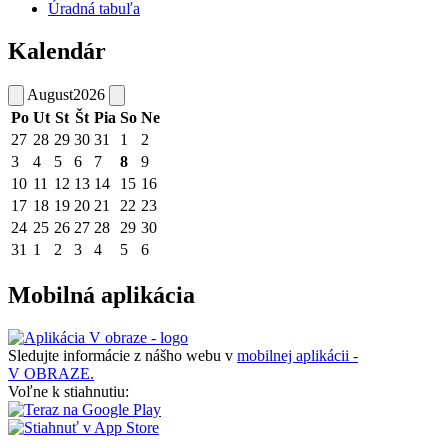
Úradná tabuľa
Kalendár
August
2026
Po
Ut
St
Št
Pia
So
Ne
27
28
29
30
31
1
2
3
4
5
6
7
8
9
10
11
12
13
14
15
16
17
18
19
20
21
22
23
24
25
26
27
28
29
30
31
1
2
3
4
5
6
Mobilná aplikácia
Sledujte informácie z nášho webu v
mobilnej aplikácii -
V OBRAZE.
Voľne k stiahnutiu: