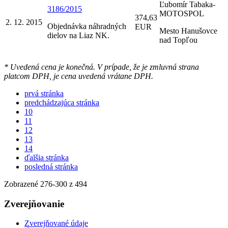
Ľubomír Tabaka-
3186/2015
MOTOSPOL
374,63
2. 12. 2015
Objednávka náhradných
EUR
Mesto Hanušovce
dielov na Liaz NK.
nad Topľou
* Uvedená cena je konečná. V prípade, že je zmluvná strana
platcom DPH, je cena uvedená vrátane DPH.
prvá stránka
predchádzajúca stránka
10
11
12
13
14
ďalšia stránka
posledná stránka
Zobrazené
276
-
300
z 494
Zverejňovanie
Zverejňované údaje