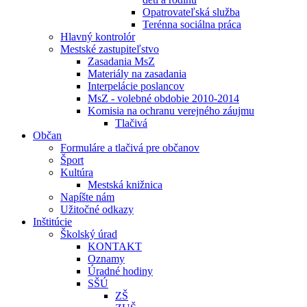
Opatrovateľská služba
Terénna sociálna práca
Hlavný kontrolór
Mestské zastupiteľstvo
Zasadania MsZ
Materiály na zasadania
Interpelácie poslancov
MsZ - volebné obdobie 2010-2014
Komisia na ochranu verejného záujmu
Tlačivá
Občan
Formuláre a tlačivá pre občanov
Šport
Kultúra
Mestská knižnica
Napíšte nám
Užitočné odkazy
Inštitúcie
Školský úrad
KONTAKT
Oznamy
Úradné hodiny
SŠÚ
ZŠ